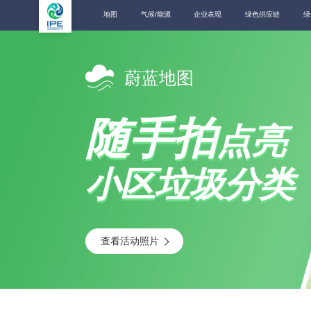
地图
气候/能源
企业表现
绿色供应链
绿
蔚蓝地图
随手拍
点亮
小区垃圾分类
查看活动照片