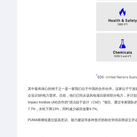
其中最有雄心的例子之一是一家我们位于中国的合作伙伴。这家位于宁波的
企业2/3的电力需求。目前，他们已经从该风电项目获得部分电力，并计划进一
Impact Institute (AII)合作的“清洁始于设计（CbD）”
7.7%，水耗下降13%，同时减少碳排放量9.7%。
PUMA将继续通过提高意识、能力建设等多种形式协助在华供应商设立并达