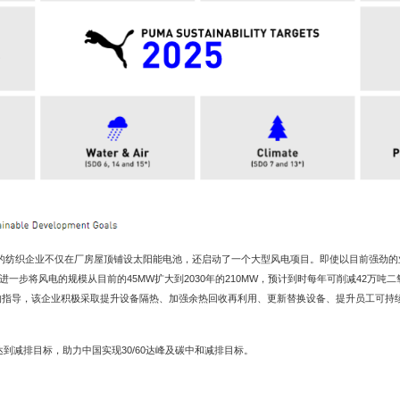
纺织企业不仅在厂房屋顶铺设太阳能电池，还启动了一个大型风电项目。即使以目前强劲的业
步将风电的规模从目前的45MW扩大到2030年的210MW，预计到时每年可削减42万吨二氧
项目。通过专家团队的指导，该企业积极采取提升设备隔热、加强余热回收再利用、更新替换设备、提升员工
到减排目标，助力中国实现30/60达峰及碳中和减排目标。