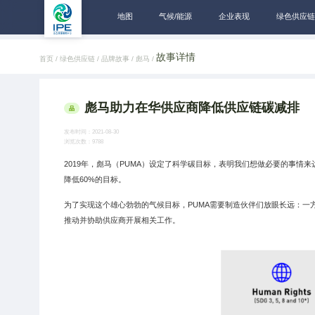
地图
气候/能源
企业表现
绿色供应链
故事详情
首页 /
绿色供应链 /
品牌故事 /
彪马 /
彪马助力在华供应商降低供应链碳减排
品
发布时间：2021-08-30
浏览次数：9788
2019年，彪马（PUMA）设定了科学碳目标，表明我们想做必要的事情
降低60%的目标。
为了实现这个雄心勃勃的气候目标，PUMA需要制造伙伴们放眼长远：一
推动并协助供应商开展相关工作。