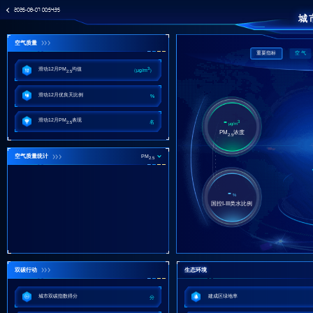
2026-08-07 00:54:35
城
空气质量
重要指标
空 气
3
滑动12月PM
均值
（μg/m
）
2.5
滑动12月优良天比例
%
-
滑动12月PM
表现
3
名
2.5
μg/m
PM
浓度
2.5
空气质量统计
PM
2.5
-
%
国控I-III类水比例
双碳行动
生态环境
城市双碳指数得分
建成区绿地率
分