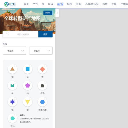
能源
首页
空气
水
双碳
城市
企业
品牌/供应链
垃圾
土壤
生物
English
全球转型矿产地图
搜索
区域
铜
钴
锂
镍
钨
石墨
铝
磷
稀土元素
说明：
以上图标中心有白色圆点的，为卫星影
像比较清晰的。
其他