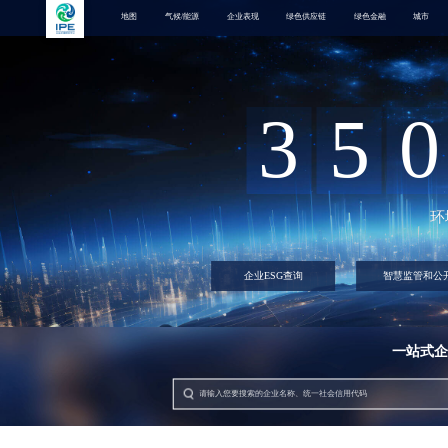
地图
气候/能源
企业表现
绿色供应链
绿色金融
城市
3
5
0
环
企业ESG查询
智慧监管和公
一站式企