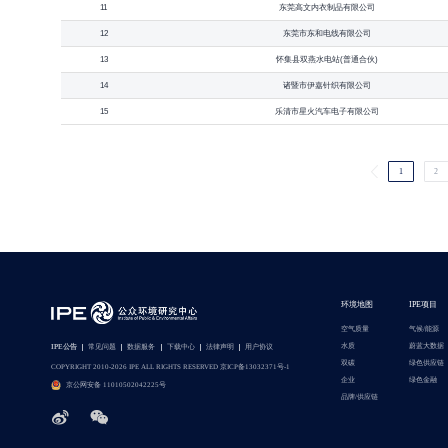
11
东莞高文内衣制品有限公司
12
东莞市东和电线有限公司
13
怀集县双燕水电站(普通合伙)
14
诸暨市伊嘉针织有限公司
15
乐清市星火汽车电子有限公司
1
2
环境地图
IPE项目
空气质量
气候/能源
水质
蔚蓝大数据
IPE公告
常见问题
数据服务
下载中心
法律声明
用户协议
双碳
绿色供应链
COPYRIGHT 2010-2026 IPE ALL RIGHTS RESERVED 京ICP备13032371号-1
企业
绿色金融
京公网安备 11010502042225号
品牌/供应链