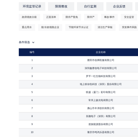
环境监管记录
限期整改
自行监测
企业反馈
政府绩效分级
正面清单
限停产豁免
限停产
事故/事件
安全监管
重点用水
能/水效领跑企业
节能环保节水认证
清洁生产审核
突发事件风险
条件筛选
编号
企业名称
1
莆田市创搏鞋服有限公司
2
深圳鑫赛创电子科技有限公司
3
罗平一红生物科技有限公司
4
地上铁绿色科技（深圳）股份有限公司
5
联盛（厦门）彩印有限公司
6
常州上扬光电有限公司
7
佛山市丰泽纺织有限公司
8
良颖电子（深圳）有限公司
9
達振能源股份有限公司
10
肇庆市鸣鸿乐器有限公司