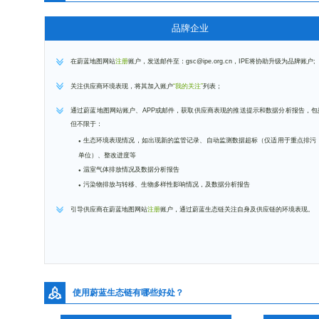
品牌企业
在蔚蓝地图网站
注册
账户，发送邮件至：gsc@ipe.org.cn，IPE将协助升级为品牌账户;
关注供应商环境表现，将其加入账户
“我的关注”
列表；
通过蔚蓝地图网站账户、APP或邮件，获取供应商表现的推送提示和数据分析报告，包
但不限于：
生态环境表现情况，如出现新的监管记录、自动监测数据超标（仅适用于重点排污
单位）、整改进度等
温室气体排放情况及数据分析报告
污染物排放与转移、生物多样性影响情况，及数据分析报告
引导供应商在蔚蓝地图网站
注册
账户，通过蔚蓝生态链关注自身及供应链的环境表现。
使用蔚蓝生态链有哪些好处？