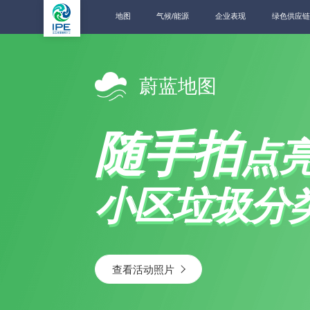
地图
气候/能源
企业表现
绿色供应链
蔚蓝地图
随手拍
点
小区垃圾分
查看活动照片