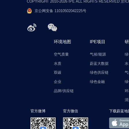
COPYRIGHT 2010-2026 IPE ALL RIGHTS RESERVED 京I
京公网安备 11010502042225号
环境地图
IPE项目
研
空气质量
气候/能源
绿
水质
蔚蓝大数据
水
双碳
绿色供应链
气
企业
绿色金融
绿
品牌/供应链
环
清
官方微博
官方微信
下载蔚蓝地