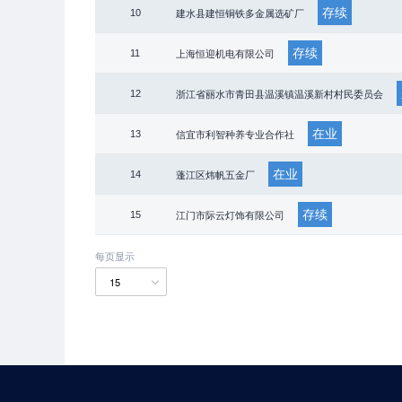
存续
10
建水县建恒铜铁多金属选矿厂
存续
11
上海恒迎机电有限公司
12
浙江省丽水市青田县温溪镇温溪新村村民委员会
在业
13
信宜市利智种养专业合作社
在业
14
蓬江区炜帆五金厂
存续
15
江门市际云灯饰有限公司
每页显示