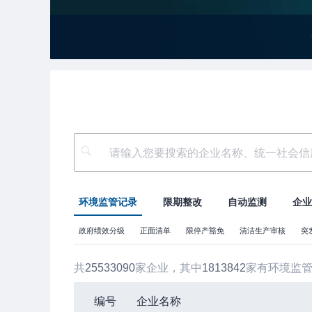
环境监管记录
限期整改
自动监测
企业
政府绩效分级
正面清单
限停产豁免
清洁生产审核
突
共
家企业，
其中
家有环境监
25533090
1813842
编号
企业名称