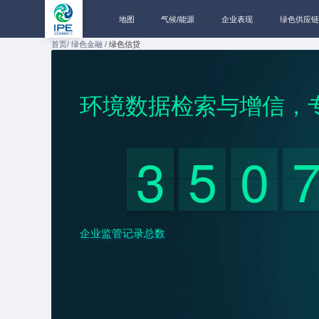
地图
气候/能源
企业表现
绿色供应链
首页/
绿色金融 /
绿色信贷
环境数据
与
，
检索
增信
3
5
0
企业监管记录总数