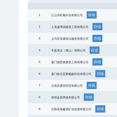
存续
1
江山市旺顺木业有限公司
存续
2
上海盛博源建筑工程有限公司
存续
3
义乌市圣康保洁服务有限公司
在业
4
丰盈海运（佛山）有限公司
存续
5
厦门德恩泰建筑工程有限公司
存续
6
厦门柏伦亚聚氨酯科技有限公司
存续
7
云南圣通安经贸有限公司
存续
8
嵩明金国养殖有限公司
存续
9
元阳县闽鑫源矿业发展有限公司