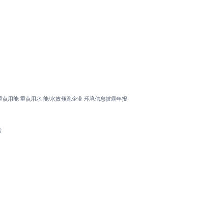
重点用能
重点用水
能/水效领跑企业
环境信息披露年报
索