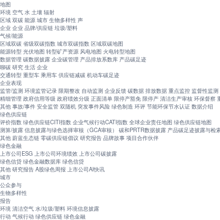
地图
环境
空气
水
土壤
辐射
区域
双碳
能源
城市
生物多样性
声
企业
企业
品牌/供应链
垃圾/塑料
气候/能源
区域双碳
省级双碳指数
城市双碳指数
区域双碳地图
能源转型
光伏地图
转型矿产资源
风电地图
火电转型地图
数据管理
碳数据披露
企业碳管理
产品排放系数库
产品碳足迹
聊碳
研究
生活
企业
交通转型
重型车
乘用车
供应链减碳
机动车碳足迹
企业表现
监管/监测
环境监管记录
限期整改
自动监测
企业反馈
碳数据
排放数据
重点监控
监督性监测
精细管理
政府信用等级
政府绩效分级
正面清单
限停产豁免
限停产
清洁生产审核
环保督察
其他
事故/事件
安全监管
双随机
突发事件风险
绿色制造
环评
节能环保节水认证
数据介绍
绿色供应链
评价指数
绿色供应链CITI指数
企业气候行动CATI指数
全球企业责任地图
绿色供应链地图
测算/披露
信息披露与绿色选择审核（GCA审核）
碳和PRTR数据披露
产品碳足迹披露与检
其他
蔚蓝生态链
零碳供应链倡议
研究报告
品牌故事
项目合作伙伴
绿色金融
上市公司ESG
上市公司环境绩效
上市公司碳披露
绿色信贷
绿色金融数据库
绿色信贷
其他
研究报告
A股绿色周报
上市公司AI快讯
城市
公众参与
生物多样性
报告
环境
清洁空气
水/垃圾/塑料
环境信息披露
行动
气候行动
绿色供应链
绿色金融